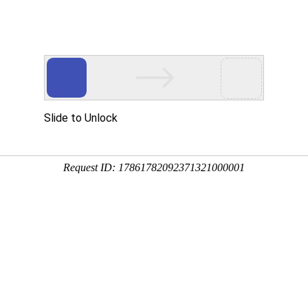
搜索
大小头
德威尔GFC
SEC-Z700X
行业方案
支持与服务
资讯中心
关于我们