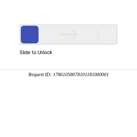
搜索
Superlok 安全阀泄压阀
Yamato高温恒温培养箱
R600
行业方案
支持与服务
资讯中心
关于我们