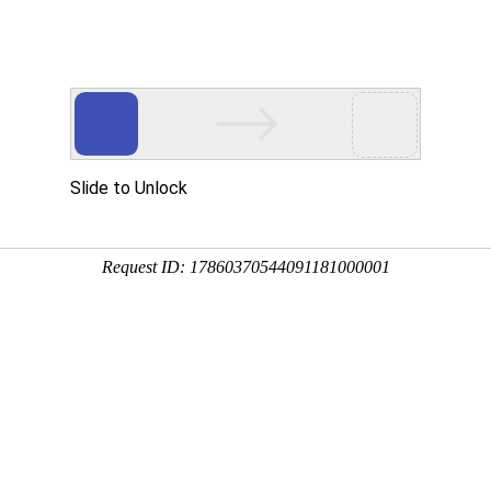
搜索
ato厌氧高温气氛炉
富士金 变径三通
DWYER1630系列
行业方案
支持与服务
资讯中心
关于我们