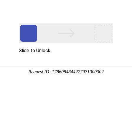
搜索
大小头
德威尔1950系列
德威尔AFS系列
行业方案
支持与服务
资讯中心
关于我们