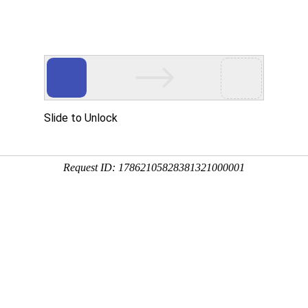
搜索
德威尔FS-2系列
德威尔RSME系列
行业方案
支持与服务
资讯中心
关于我们