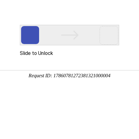
搜索
Dwyer ULT系列
德威尔P3系列
行业方案
支持与服务
资讯中心
关于我们