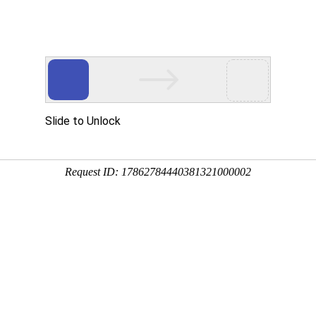
搜索
轴球阀
Yamato低温恒温水槽
德威尔1900系列
行业方案
支持与服务
资讯中心
关于我们